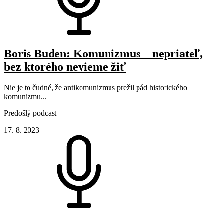
Boris Buden: Komunizmus – nepriateľ,
bez ktorého nevieme žiť
Nie je to čudné, že antikomunizmus prežil pád historického
komunizmu...
Predošlý podcast
17. 8. 2023