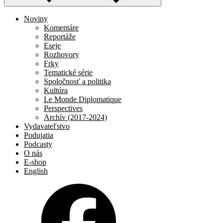
Noviny
Komentáre
Reportáže
Eseje
Rozhovory
Frky
Tematické série
Spoločnosť a politika
Kultúra
Le Monde Diplomatique
Perspectives
Archív (2017-2024)
Vydavateľstvo
Podujatia
Podcasty
O nás
E-shop
English