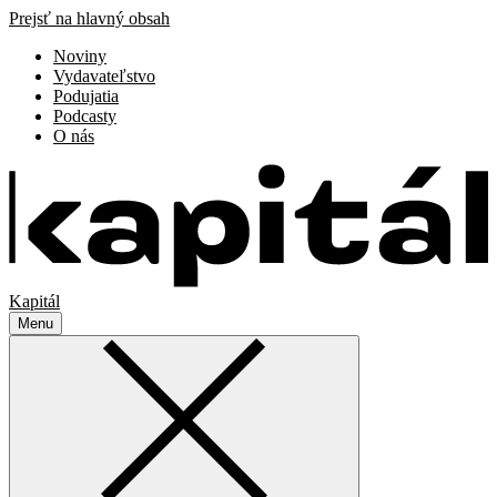
Prejsť na hlavný obsah
Noviny
Vydavateľstvo
Podujatia
Podcasty
O nás
Kapitál
Menu