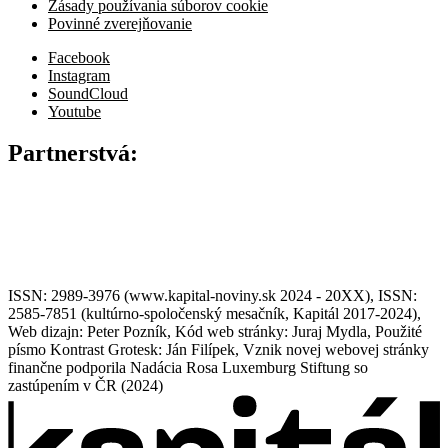
Zásady používania súborov cookie
Povinné zverejňovanie
Facebook
Instagram
SoundCloud
Youtube
Partnerstvá:
ISSN: 2989-3976 (www.kapital-noviny.sk 2024 - 20XX), ISSN:
2585-7851 (kultúrno-spoločenský mesačník, Kapitál 2017-2024),
Web dizajn: Peter Pozník, Kód web stránky: Juraj Mydla, Použité
písmo Kontrast Grotesk: Ján Filípek, Vznik novej webovej stránky
finančne podporila Nadácia Rosa Luxemburg Stiftung so
zastúpením v ČR (2024)