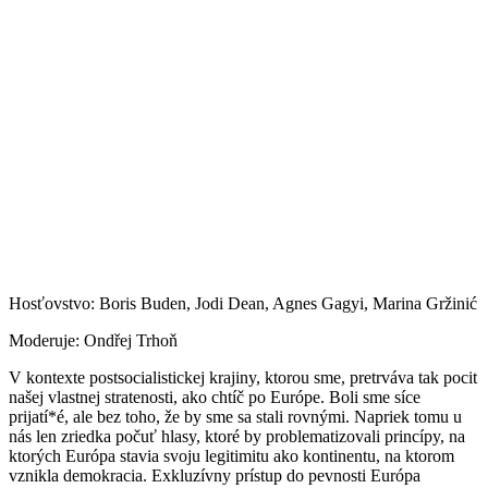
Hosťovstvo: Boris Buden, Jodi Dean, Agnes Gagyi, Marina Gržinić
Moderuje: Ondřej Trhoň
V kontexte postsocialistickej krajiny, ktorou sme, pretrváva tak pocit
našej vlastnej stratenosti, ako chtíč po Európe. Boli sme síce
prijatí*é, ale bez toho, že by sme sa stali rovnými. Napriek tomu u
nás len zriedka počuť hlasy, ktoré by problematizovali princípy, na
ktorých Európa stavia svoju legitimitu ako kontinentu, na ktorom
vznikla demokracia. Exkluzívny prístup do pevnosti Európa