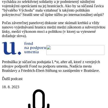
vychádza zo selektívnej solidarity a je podmienený násilnými
vojenskými operáciami na jej hraniciach. Ako by sa súčasná ľavica
“bývalého Východu” mala vztiahnuť k takýmto politikám
pokrytectva? Stratili sme už úplne túžbu po internacionálnej utópii?
Počas záverečnej panelovej diskusie sme skúmali krehkú a vždy
nanovo vyjednávanú hranicu medzi medzi zákonom a subverzivitou
lásky, medzi výkonom moci a politikou (v ktorej sa vytesnené
dožaduje slova).
Prednáška je súčasťou podujatia L*st, after all, ktoré z verejných
zdrojov podporili Fond na podporu umenia, Nadácia mesta
Bratislavy a Friedrich-Ebert-Stiftung so zastúpením v Bratislave.
Ďalší podcast
18. 8. 2023