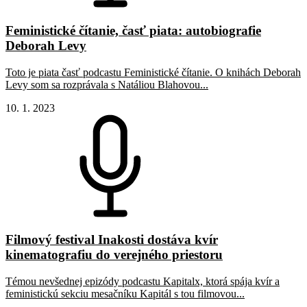
Feministické čítanie, časť piata: autobiografie
Deborah Levy
Toto je piata časť podcastu Feministické čítanie. O knihách Deborah
Levy som sa rozprávala s Natáliou Blahovou...
10. 1. 2023
Filmový festival Inakosti dostáva kvír
kinematografiu do verejného priestoru
Témou nevšednej epizódy podcastu Kapitalx, ktorá spája kvír a
feministickú sekciu mesačníku Kapitál s tou filmovou...