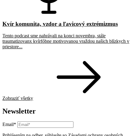
Kvír komunita, vzdor a ľavicový extrémizmus
Tento podcast sme nahrávali na konci novembra, stále
traumatizovanx kvírfóbne motivovanou vraždou našich blízkych v
priestore...
Zobraziť všetky
Newsletter
Email*
Prihlásením na odber, súhlasíte so
Zásadami ochrany osobných