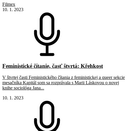
Filmex
10. 1. 2023
Feministické čítanie, časť štvrtá: Křehkost
V štvrtej časti Feministického čítania z feministickej a queer sekcie
mesačníka Kapitál som sa rozprávala s Marii Láskovou o novej
knihe sociológa Jana...
10. 1. 2023