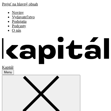
Prejsť na hlavný obsah
Noviny
Vydavateľstvo
Podujatia
Podcasty
O nás
Kapitál
Menu