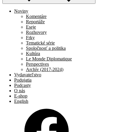
Noviny
Komentáre
Reportáže
Eseje
Rozhovory
Frky
Tematické série
Spoločnosť a politika
Kultúra
Le Monde Diplomatique
Perspectives
Archív (2017-2024)
Vydavateľstvo
Podujatia
Podcasty
O nás
E-shop
English