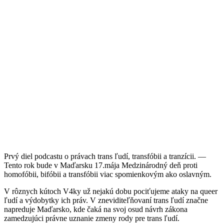
Prvý diel podcastu o právach trans ľudí, transfóbii a tranzícii. —
Tento rok bude v Maďarsku 17.mája Medzinárodný deň proti
homofóbii, bifóbii a transfóbii viac spomienkovým ako oslavným.
V rôznych kútoch V4ky už nejakú dobu pociťujeme ataky na queer
ľudí a výdobytky ich práv. V zneviditeľňovaní trans ľudí značne
napreduje Maďarsko, kde čaká na svoj osud návrh zákona
zamedzujúci právne uznanie zmeny rody pre trans ľudí.