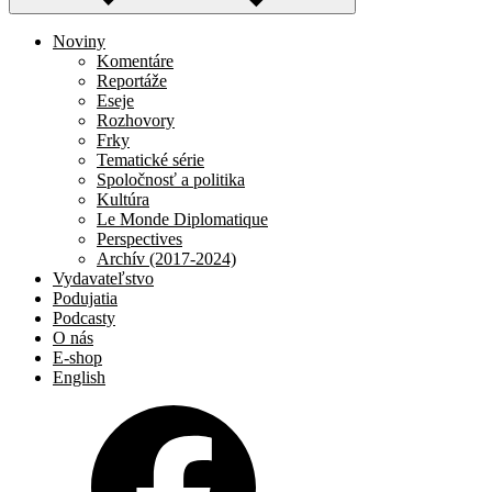
Noviny
Komentáre
Reportáže
Eseje
Rozhovory
Frky
Tematické série
Spoločnosť a politika
Kultúra
Le Monde Diplomatique
Perspectives
Archív (2017-2024)
Vydavateľstvo
Podujatia
Podcasty
O nás
E-shop
English