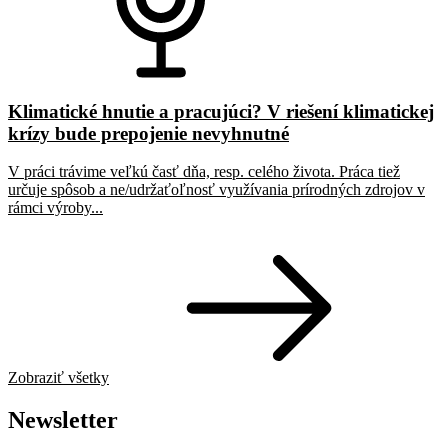
Klimatické hnutie a pracujúci? V riešení klimatickej
krízy bude prepojenie nevyhnutné
V práci trávime veľkú časť dňa, resp. celého života. Práca tiež
určuje spôsob a ne/udržaťoľnosť využívania prírodných zdrojov v
rámci výroby...
Zobraziť všetky
Newsletter