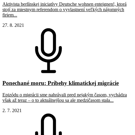
Aktivista berlínskej iniciatívy Deutsche wohnen enteignen!, ktorá
stojí za miestnym referendom o vyvlastnení veľkých nájomných
firiem...
27. 8. 2021
Ponechané moru: Príbehy klimatickej migrácie
Epizódu o migrácii sme nahrávali pred nejakým časom, vychádza
však až teraz – o to aktuálnejšou sa ale medzičasom stala...
2. 7. 2021