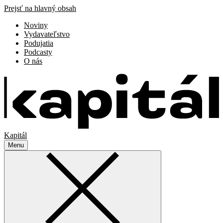
Prejsť na hlavný obsah
Noviny
Vydavateľstvo
Podujatia
Podcasty
O nás
Kapitál
Menu