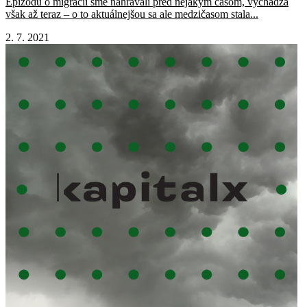
Epizódu o migrácii sme nahrávali pred nejakým časom, vychádza
však až teraz – o to aktuálnejšou sa ale medzičasom stala...
2. 7. 2021