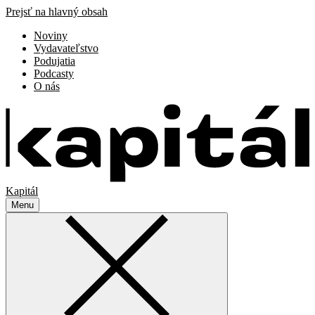
Prejsť na hlavný obsah
Noviny
Vydavateľstvo
Podujatia
Podcasty
O nás
Kapitál
Menu