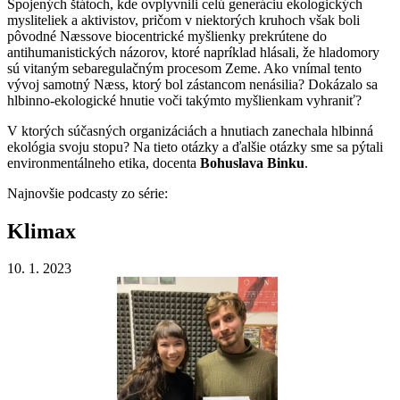
Spojených štátoch, kde ovplyvnili celú generáciu ekologických
mysliteliek a aktivistov, pričom v niektorých kruhoch však boli
pôvodné Næssove biocentrické myšlienky prekrútene do
antihumanistických názorov, ktoré napríklad hlásali, že hladomory
sú vitaným sebaregulačným procesom Zeme. Ako vnímal tento
vývoj samotný Næss, ktorý bol zástancom nenásilia? Dokázalo sa
hlbinno-ekologické hnutie voči takýmto myšlienkam vyhraniť?
V ktorých súčasných organizáciách a hnutiach zanechala hlbinná
ekológia svoju stopu? Na tieto otázky a ďalšie otázky sme sa pýtali
environmentálneho etika, docenta
Bohuslava Binku
.
Najnovšie podcasty zo série:
Klimax
10. 1. 2023