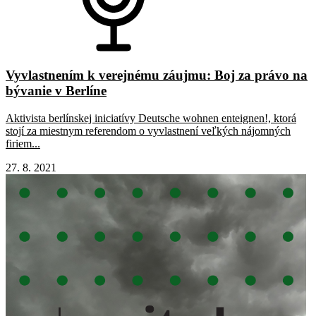
Vyvlastnením k verejnému záujmu: Boj za právo na
bývanie v Berlíne
Aktivista berlínskej iniciatívy Deutsche wohnen enteignen!, ktorá
stojí za miestnym referendom o vyvlastnení veľkých nájomných
firiem...
27. 8. 2021