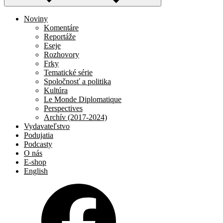
Noviny
Komentáre
Reportáže
Eseje
Rozhovory
Frky
Tematické série
Spoločnosť a politika
Kultúra
Le Monde Diplomatique
Perspectives
Archív (2017-2024)
Vydavateľstvo
Podujatia
Podcasty
O nás
E-shop
English