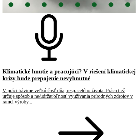
Klimatické hnutie a pracujúci? V riešení klimatickej
krízy bude prepojenie nevyhnutné
V práci trávime veľkú časť dňa, resp. celého života. Práca tiež
určuje spôsob a ne/udržaťoľnosť využívania prírodných zdrojov v
rámci výroby...