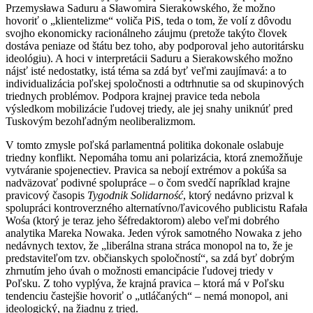
Przemysława Saduru a Sławomira Sierakowského, že možno
hovoriť o „klientelizme“ voliča PiS, teda o tom, že volí z dôvodu
svojho ekonomicky racionálneho záujmu (pretože takýto človek
dostáva peniaze od štátu bez toho, aby podporoval jeho autoritársku
ideológiu). A hoci v interpretácii Saduru a Sierakowského možno
nájsť isté nedostatky, istá téma sa zdá byť veľmi zaujímavá: a to
individualizácia poľskej spoločnosti a odtrhnutie sa od skupinových
triednych problémov. Podpora krajnej pravice teda nebola
výsledkom mobilizácie ľudovej triedy, ale jej snahy uniknúť pred
Tuskovým bezohľadným neoliberalizmom.
V tomto zmysle poľská parlamentná politika dokonale oslabuje
triedny konflikt. Nepomáha tomu ani polarizácia, ktorá znemožňuje
vytváranie spojenectiev. Pravica sa nebojí extrémov a pokúša sa
nadväzovať podivné spolupráce – o čom svedčí napríklad krajne
pravicový časopis
Tygodnik Solidarność
, ktorý nedávno prizval k
spolupráci kontroverzného alternatívno/ľavicového publicistu Rafała
Wośa (ktorý je teraz jeho šéfredaktorom) alebo veľmi dobrého
analytika Mareka Nowaka. Jeden výrok samotného Nowaka z jeho
nedávnych textov, že „liberálna strana stráca monopol na to, že je
predstaviteľom tzv. občianskych spoločností“, sa zdá byť dobrým
zhrnutím jeho úvah o možnosti emancipácie ľudovej triedy v
Poľsku. Z toho vyplýva, že krajná pravica – ktorá má v Poľsku
tendenciu častejšie hovoriť o „utláčaných“ – nemá monopol, ani
ideologický, na žiadnu z tried.