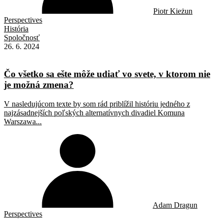
Piotr Kieżun
Perspectives
História
Spoločnosť
26. 6. 2024
Čo všetko sa ešte môže udiať vo svete, v ktorom nie
je možná zmena?
V nasledujúcom texte by som rád priblížil históriu jedného z
najzásadnejších poľských alternatívnych divadiel Komuna
Warszawa...
Adam Dragun
Perspectives