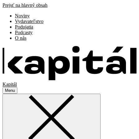
Prejsť na hlavný obsah
Noviny
Vydavateľstvo
Podujatia
Podcasty
O nás
Kapitál
Menu