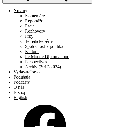
Noviny
Komentáre
Reportáže
Eseje
Rozhovory
Frky
Tematické série
Spoločnosť a politika
Kultúra
Le Monde Diplomatique
Perspectives
Archív (2017-2024)
Vydavateľstvo
Podujatia
Podcasty
O nás
E-shop
English