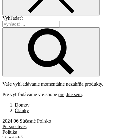
Vyhľadať:
Vaše vyhľadávanie momentálne nezahŕňa produkty.
Pre vyhľadávanie v e-shope
prejdite sem
.
Domov
Články
2024 06 Súčasné Poľsko
Perspectives
Politika
Tematický