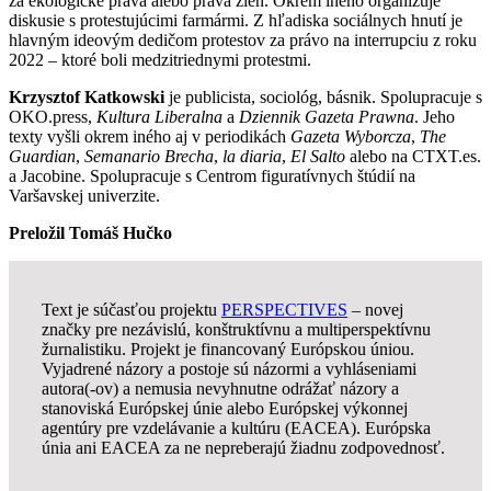
za ekologické práva alebo práva žien. Okrem iného organizuje
diskusie s protestujúcimi farmármi. Z hľadiska sociálnych hnutí je
hlavným ideovým dedičom protestov za právo na interrupciu z roku
2022 – ktoré boli medzitriednymi protestmi.
Krzysztof Katkowski
je publicista, sociológ, básnik. Spolupracuje s
OKO.press,
Kultura Liberalna
a
Dziennik Gazeta Prawna
. Jeho
texty vyšli okrem iného aj v periodikách
Gazeta Wyborcza
,
The
Guardian
,
Semanario Brecha
,
la diaria
,
El Salto
alebo na CTXT.es.
a Jacobine. Spolupracuje s Centrom figuratívnych štúdií na
Varšavskej univerzite.
Preložil Tomáš Hučko
Text je súčasťou projektu
PERSPECTIVES
– novej
značky pre nezávislú, konštruktívnu a multiperspektívnu
žurnalistiku. Projekt je financovaný Európskou úniou.
Vyjadrené názory a postoje sú názormi a vyhláseniami
autora(-ov) a nemusia nevyhnutne odrážať názory a
stanoviská Európskej únie alebo Európskej výkonnej
agentúry pre vzdelávanie a kultúru (EACEA). Európska
únia ani EACEA za ne nepreberajú žiadnu zodpovednosť.