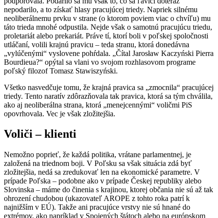
podporovala. Podarilo sa mu však to, čo sa ľavici doteraz
nepodarilo, a to získať hlasy pracujúcej triedy. Napriek silnému
neoliberálnemu prvku v strane (o ktorom poviem viac o chvíľu) mu
táto trieda mnohé odpustila. Nejde však o samotnú pracujúcu triedu,
proletariát alebo prekariát. Práve tí, ktorí boli v poľskej spoločnosti
utláčaní, volili krajnú pravicu – teda stranu, ktorá donedávna
„vylúčenými“ vyslovene pohŕdala. „Čítal Jarosław Kaczyński Pierra
Bourdieua?“ opýtal sa vlani vo svojom rozhlasovom programe
poľský filozof Tomasz Stawiszyński.
Všetko nasvedčuje tomu, že krajná pravica sa „zmocnila“ pracujúcej
triedy. Tento naratív zdôrazňovala tak pravica, ktorá sa tým chválila,
ako aj neoliberálna strana, ktorá „menejcennými“ voličmi PiS
opovrhovala. Vec je však zložitejšia.
Voliči – klienti
Nemožno poprieť, že každá politika, vrátane parlamentnej, je
založená na triednom boji. V Poľsku sa však situácia zdá byť
zložitejšia, nedá sa zredukovať len na ekonomické parametre. V
prípade Poľska – podobne ako v prípade Českej republiky alebo
Slovinska – máme do činenia s krajinou, ktorej občania nie sú až tak
ohrození chudobou (ukazovateľ AROPE z tohto roka patrí k
najnižším v EÚ). Takže ani pracujúce vrstvy nie sú hnané do
extrémov, ako napríklad v Spojených štátoch alebo na európskom