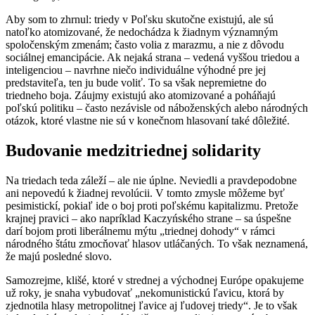
Aby som to zhrnul: triedy v Poľsku skutočne existujú, ale sú
natoľko atomizované, že nedochádza k žiadnym významným
spoločenským zmenám; často volia z marazmu, a nie z dôvodu
sociálnej emancipácie. Ak nejaká strana – vedená vyššou triedou a
inteligenciou – navrhne niečo individuálne výhodné pre jej
predstaviteľa, ten ju bude voliť. To sa však nepremietne do
triedneho boja. Záujmy existujú ako atomizované a poháňajú
poľskú politiku – často nezávisle od náboženských alebo národných
otázok, ktoré vlastne nie sú v konečnom hlasovaní také dôležité.
Budovanie medzitriednej solidarity
Na triedach teda záleží – ale nie úplne. Neviedli a pravdepodobne
ani nepovedú k žiadnej revolúcii. V tomto zmysle môžeme byť
pesimistickí, pokiaľ ide o boj proti poľskému kapitalizmu. Pretože
krajnej pravici – ako napríklad Kaczyńského strane – sa úspešne
darí bojom proti liberálnemu mýtu „triednej dohody“ v rámci
národného štátu zmocňovať hlasov utláčaných. To však neznamená,
že majú posledné slovo.
Samozrejme, klišé, ktoré v strednej a východnej Európe opakujeme
už roky, je snaha vybudovať „nekomunistickú ľavicu, ktorá by
zjednotila hlasy metropolitnej ľavice aj ľudovej triedy“. Je to však