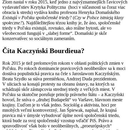
Zlom nastal v roku 2015, keď jedno z najvýznamnejších ľavicových
vydavateľstiev Krytyka Polityczna (hoci v súčasnosti sa čoraz viac
obracia k stredu) vydáva knihu profesora Henryka Domańského
Existujú v Poľsku spoločenské triedy?
(
Czy w Polsce istnieją klasy
społeczne?
). Najdôležitejšou tézou knihy je, že áno, spoločenské
triedy v Poľsku existujú, rovnako, ako reálne bytosti, ale vo
všeobecnosti fungujú v „slabej forme“. Domański je skôr
konzervatívec so sociálnym zameraním.
Číta Kaczyński Bourdieua?
Rok 2015 je tiež prelomovým rokom v oblasti politických zmien v
Poľsku. Po rokoch dominancie pravicových neoliberálov sa k moci
dostáva populistická pravica na čele s Jaroslawom Kaczyńským.
Beata Szydło sa stáva premiérkou, Andrzej Duda prezidentom.
V uliciach sa konajú protesty na obranu ústavy, na ktorých sa
schádzajú skôr zástupcovia strednej triedy z veľkých miest. V
Poľsku sa skutočne porušuje princíp právneho štátu – a Kaczyński
hovorí, že sníva o „druhej Budapešti“ vo Varšave, hlavnom meste
krajiny. Ľuďom je to však jedno. Sociológ a aktivista, hoci pre
mnohých veľmi kontroverzný, Jan Śpiewak, napísal, že krajná
pravica má v úmysle vybudovať úplne novú spoločenskú triedu,
ktorá bude za svoj spoločenský vzostup vďačiť PiS. Právo a
spravodlivosť však bolo v neoliberálnych, „proeurópskych“