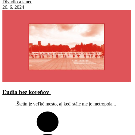
Divadlo a tanec
26. 6. 2024
Ľudia bez koreňov
„Štetín je veľké mesto, aj keď stále nie je metropola...