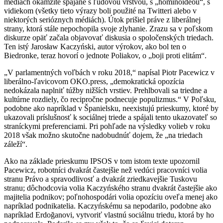
médiách okamžite spájané s ľudovou vrstvou, s „hominoideou“, s
vidiekom (všetky tieto výrazy boli použité na Twitteri alebo v
niektorých serióznych médiách). Útok prišiel práve z liberálnej
strany, ktorá stále nepochopila svoje zlyhanie. Zrazu sa v poľskom
diskurze opäť začala objavovať diskusia o spoločenských triedach.
Ten istý Jarosław Kaczyński, autor výrokov, ako bol ten o
Biedronke, teraz hovorí o jednote Poliakov, o „boji proti elitám“.
„V parlamentných voľbách v roku 2018,“ napísal Piotr Pacewicz v
liberálno-ľavicovom OKO.press, „demokratická opozícia
nedokázala naplniť túžby nižších vrstiev. Prehlbovali sa triedne a
kultúrne rozdiely, čo recipročne podnecuje populizmus.“ V Poľsku,
podobne ako napríklad v Španielsku, neexistujú prieskumy, ktoré by
ukazovali príslušnosť k sociálnej triede a spájali tento ukazovateľ so
straníckymi preferenciami. Pri pohľade na výsledky volieb v roku
2018 však možno skutočne nadobudnúť dojem, že „na triedach
záleží“.
Ako na základe prieskumu IPSOS v tom istom texte upozornil
Pacewicz, robotníci dvakrát častejšie než vedúci pracovníci volia
stranu Právo a spravodlivosť a dvakrát zriedkavejšie Tuskovu
stranu; dôchodcovia volia Kaczyńského stranu dvakrát častejšie ako
majitelia podnikov; poľnohospodári volia opozíciu oveľa menej ako
napríklad podnikatelia. Kaczyńskému sa nepodarilo, podobne ako
napríklad Erdoğanovi, vytvoriť vlastnú sociálnu triedu, ktorá by ho