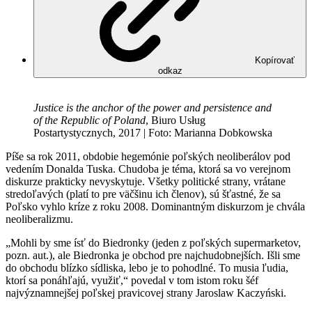
Kopírovať
odkaz
Justice is the anchor of the power and persistence and
of the Republic of Poland
, Biuro Usług
Postartystycznych, 2017 | Foto: Marianna Dobkowska
Píše sa rok 2011, obdobie hegemónie poľských neoliberálov pod
vedením Donalda Tuska. Chudoba je téma, ktorá sa vo verejnom
diskurze prakticky nevyskytuje. Všetky politické strany, vrátane
stredoľavých (platí to pre väčšinu ich členov), sú šťastné, že sa
Poľsko vyhlo kríze z roku 2008. Dominantným diskurzom je chvála
neoliberalizmu.
„Mohli by sme ísť do Biedronky (jeden z poľských supermarketov,
pozn. aut.), ale Biedronka je obchod pre najchudobnejších. Išli sme
do obchodu blízko sídliska, lebo je to pohodlné. To musia ľudia,
ktorí sa ponáhľajú, využiť,“ povedal v tom istom roku šéf
najvýznamnejšej poľskej pravicovej strany Jaroslaw Kaczyński.