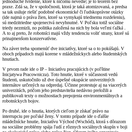
jednoduché tvrdenie, ktoré k ničomu nevedie; je to teorém bez
praxe. Zdá sa, že v spoločnosti, ktorá je taká atomizovaná, a predsa
sa tak usiluje riešiť podobné ekonomické či ľudskoprávne otázky
(ide najmä o práva žien, ktoré sa vymykajú triednemu rozdeleniu),
sú medzitriedne spojenectvá nevyhnutné. V Poľsku totiž sociálne
triedy nezmizli, no politika založená na nich by bola veľmi ťažká .
A to aj preto, že robotníci majú vždy tendenciu voliť strany, ktoré sú
prinajmenšom konzervatívne.
Na záver treba spomenúť dve iniciatívy, ktoré sa o to pokúšajú. V
oboch prípadoch majú korene v mládežníckych alebo študentských
hnutiach.
V prvom rade ide o IP – Iniciatívu pracujúcich (v poľštine
Inicjatywa Pracownicza). Toto hnutie, ktoré v súčasnosti vedú
študenti, uskutočnilo už dve úspešné okupácie univerzitných
internátov určených na odpredaj. Účinne protestuje aj na viacerých
univerzitách, pričom jeho predstavitelia nedávno preložili a
publikovali texty o možnostiach prepojenia environmentálnych a
robotníckych bojov.
Po druhé, ide o hnutia, ktorých cieľom je získať právo na
interrupciu pre poľské ženy. V tomto prípade ide o ďalšie
mládežnícke hnutie, Iniciatívu Východ (Wschód), ktorá s dôrazom
na sociálne problémy spája ľudí z rôznych sociálnych skupín v boji