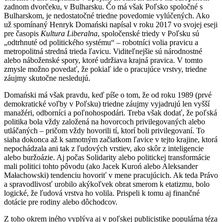
zadnom dvorčeku, v Bulharsku. Čo má však Poľsko spoločné s
Bulharskom, je nedostatočné triedne povedomie vylúčených. Ako
už spomínaný Henryk Domański napísal v roku 2017 vo svojej eseji
pre časopis
Kultura Liberalna
, spoločenské triedy v Poľsku sú
„odtrhnuté od politického systému“ – robotníci volia pravicu a
metropolitná stredná trieda ľavicu. Viditeľnejšie sú národnostné
alebo náboženské spory, ktoré udržiava krajná pravica. V tomto
zmysle možno povedať, že pokiaľ ide o pracujúce vrstvy, triedne
záujmy skutočne nesledujú.
Domański má však pravdu, keď píše o tom, že od roku 1989 (prvé
demokratické voľby v Poľsku) triedne záujmy vyjadrujú len vyšší
manažéri, odborníci a poľnohospodári. Treba však dodať, že poľská
politika bola vždy založená na hovorcoch privilegovaných alebo
utláčaných – pričom vždy hovorili tí, ktorí boli privilegovaní. To
siaha dokonca až k samotným začiatkom ľavice v tejto krajine, ktorá
nepochádzala ani tak z ľudových vrstiev, ako skôr z inteligencie
alebo buržoázie. Aj počas Solidarity alebo politickej transformácie
mali politici tohto pôvodu (ako Jacek Kuroń alebo Aleksander
Małachowski) tendenciu hovoriť v mene pracujúcich. Ak teda Právo
a spravodlivosť urobilo akýkoľvek obrat smerom k etatizmu, bolo
logické, že ľudová vrstva ho volila. Prispeli k tomu aj finančné
dotácie pre rodiny alebo dôchodcov.
Z toho okrem iného vyplýva aj v poľskej publicistike populárna téza