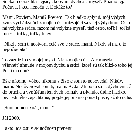
Šepkám čoraz hlasnejšie, akoby mi dychčala myseľ. Priamo jej.
Počúva, i keď nepočuje. Dokáže to?
Mami. Poviem. Mamí? Poviem. Tak hladko splynú, môj výdych,
zvuk vychádzajúci z mojich úst, miešajúci sa s jej výdychom. Ostro
mi vzlykne srdce, razom mi vzlykne myseľ, tiež ostro, toľká, toľká
bolesť, toľký, toľký hnev.
„Nikdy som ti neotvoril celé svoje srdce, mami. Nikdy si ma o to
nepožiadala.“
To zaznie iba v mojej mysli. Nie z mojich úst. Ale musela si
všimnúť trhnutie v mojom dychu a srdci, ktoré sú tak blízko toho jej.
Pustí ma dnu?
Ešte nikomu, vôbec nikomu v živote som to nepovedal. Nikdy,
mami. Nedôveroval som ti, mami. A. Ja. Zhlboka sa nadýchnem až
do brucha a vypúšťam ten dych pomaly a plynulo, úplne hladko,
bez jediného zajachtania, prejde jej priamo ponad plece, až do ucha.
„Som homosexuál, mami.“
Júl 2000.
Takto udalosti v skutočnosti prebehli.