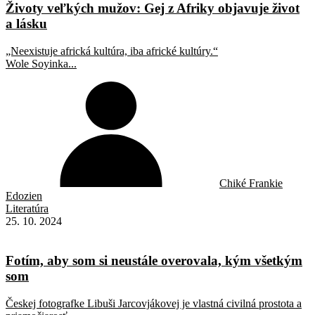
Životy veľkých mužov: Gej z Afriky objavuje život
a lásku
„Neexistuje africká kultúra, iba africké kultúry.“
Wole Soyinka...
Chiké Frankie
Edozien
Literatúra
25. 10. 2024
Fotím, aby som si neustále overovala, kým všetkým
som
Českej fotografke Libuši Jarcovjákovej je vlastná civilná prostota a