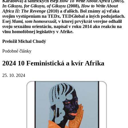
Karabová) a satirických esejí
How To Write About Africa
(2005),
In Gikuyu, for Gikuyu, of Gikuyu
(2008),
How to Write About
Africa II: The Revenge
(2010) a ďalších. Bol známy aj vďaka
svojim vystúpeniam na TEDx, TEDGlobal a iných podujatiach.
Esej
Mami, som homosexuál
, v ktorej prvýkrát verejne odhalil
svoju sexuálnu orientáciu, napísal v roku 2014 ako reakciu na
vlnu homofóbnej legislatívy v Afrike.
Preložil Michal Chudý
Podobné články
2024
10
Feministická
a
kvír
Afrika
25. 10. 2024