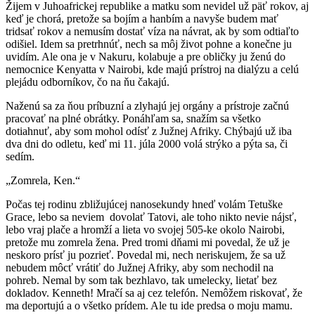
Žijem v Juhoafrickej republike a matku som nevidel už päť rokov, aj
keď je chorá, pretože sa bojím a hanbím a navyše budem mať
tridsať rokov a nemusím dostať víza na návrat, ak by som odtiaľto
odišiel. Idem sa pretrhnúť, nech sa môj život pohne a konečne ju
uvidím. Ale ona je v Nakuru, kolabuje a pre obličky ju ženú do
nemocnice Kenyatta v Nairobi, kde majú prístroj na dialýzu a celú
plejádu odborníkov, čo na ňu čakajú.
Naženú sa za ňou príbuzní a zlyhajú jej orgány a prístroje začnú
pracovať na plné obrátky. Ponáhľam sa, snažím sa všetko
dotiahnuť, aby som mohol odísť z Južnej Afriky. Chýbajú už iba
dva dni do odletu, keď mi 11. júla 2000 volá strýko a pýta sa, či
sedím.
„Zomrela, Ken.“
Počas tej rodinu zbližujúcej nanosekundy hneď volám Tetuške
Grace, lebo sa neviem dovolať Tatovi, ale toho nikto nevie nájsť,
lebo vraj plače a hromží a lieta vo svojej 505-ke okolo Nairobi,
pretože mu zomrela žena. Pred tromi dňami mi povedal, že už je
neskoro prísť ju pozrieť. Povedal mi, nech neriskujem, že sa už
nebudem môcť vrátiť do Južnej Afriky, aby som nechodil na
pohreb. Nemal by som tak bezhlavo, tak umelecky, lietať bez
dokladov. Kenneth! Mračí sa aj cez telefón. Nemôžem riskovať, že
ma deportujú a o všetko prídem. Ale tu ide predsa o moju mamu.