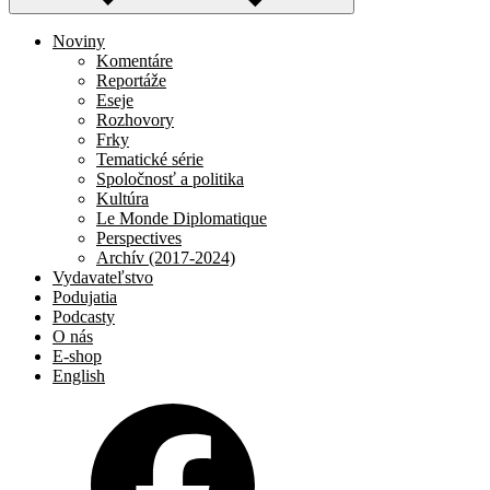
Noviny
Komentáre
Reportáže
Eseje
Rozhovory
Frky
Tematické série
Spoločnosť a politika
Kultúra
Le Monde Diplomatique
Perspectives
Archív (2017-2024)
Vydavateľstvo
Podujatia
Podcasty
O nás
E-shop
English