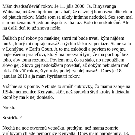
Mám dvadsaťdeväť rokov. Je 11. júla 2000. Ja, Binyavanga
Wainaina, môžem úprimne prisahať, že o svojej homosexualite viem
od piatich rokov. Muža som sa nikdy intímne nedotkol. Sex som mal
s tromi ženami. S jednou úspešne. Iba raz. Bolo to neskutočné. Ale
na ďalší deň to už znovu nešlo.
Ďalších päť rokov po matkinej smrti mi bude trvať, kým nájdem
muža, ktorý mi dopraje masáž a rýchlu lásku za peniaze. Stane sa to
v Londýne, v Earl’s Court. A to ma oslobodí a poviem to svojmu
najlepšiemu priateľovi, ktorý ma prekvapí tým, že ma pochopí bez
toho, aby tomu rozumel. Poviem mu, čo sa stalo, no nepoužijem
slovo gej. Slovo gej nedokážem povedať, až dokým nebudem mať
tridsaťdeväť rokov, štyri roky po tej rýchlej masáži. Dnes je 18.
januára 2013 a ja mám štyridsaťtri rokov.
Vráťme sa k pointe. Nebude to smršť cukrovky, čo mamu zabije na
JIS-ke nemocnice Kenyatta skôr, než spravím štyri kroky k lietadlu,
ktoré by ma k nej donieslo.
Niekto.
Sestrička?
Nechá na noc otvorenú vetračku, predtým, než mama zomrie
v júlovom chlade nemocnice Kenyatta. Dnes mám narodeniny. 18.