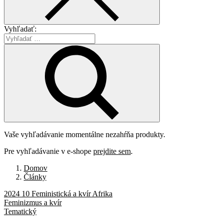
Vyhľadať:
Vaše vyhľadávanie momentálne nezahŕňa produkty.
Pre vyhľadávanie v e-shope
prejdite sem
.
Domov
Články
2024 10 Feministická a kvír Afrika
Feminizmus a kvír
Tematický