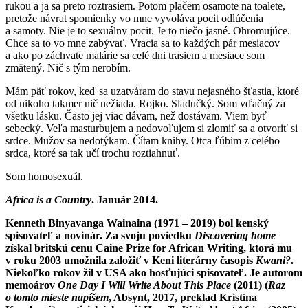
rukou a ja sa preto roztrasiem. Potom plačem osamote na toalete,
pretože návrat spomienky vo mne vyvoláva pocit odlúčenia
a samoty. Nie je to sexuálny pocit. Je to niečo jasné. Ohromujúce.
Chce sa to vo mne zabývať. Vracia sa to každých pár mesiacov
a ako po záchvate malárie sa celé dni trasiem a mesiace som
zmätený. Nič s tým nerobím.
Mám päť rokov, keď sa uzatváram do stavu nejasného šťastia, ktoré
od nikoho takmer nič nežiada. Rojko. Sladučký. Som vďačný za
všetku lásku. Často jej viac dávam, než dostávam. Viem byť
sebecký. Veľa masturbujem a nedovoľujem si zlomiť sa a otvoriť si
srdce. Mužov sa nedotýkam. Čítam knihy. Otca ľúbim z celého
srdca, ktoré sa tak učí trochu roztiahnuť.
Som homosexuál.
Africa is a Country
. Január 2014.
Kenneth Binyavanga Wainaina (1971 – 2019) bol kenský
spisovateľ a novinár. Za svoju poviedku
Discovering home
získal britskú cenu Caine Prize for African Writing, ktorá mu
v roku 2003 umožnila založiť v Keni literárny časopis
Kwani?
.
Niekoľko rokov žil v USA ako hosťujúci spisovateľ. Je autorom
memoárov
One Day I Will Write About This Place
(2011) (
Raz
o tomto mieste napíšem
, Absynt, 2017, preklad Kristína