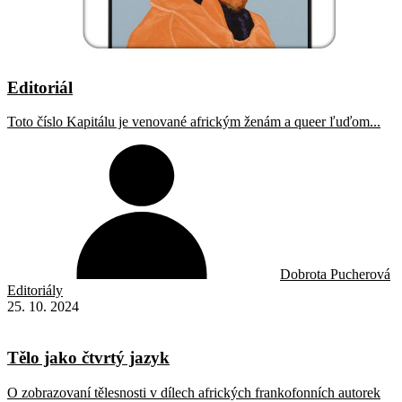
Editoriál
Toto číslo Kapitálu je venované africkým ženám a queer ľuďom...
Dobrota Pucherová
Editoriály
25. 10. 2024
Tělo jako čtvrtý jazyk
O zobrazovaní tělesnosti v dílech afrických frankofonních autorek