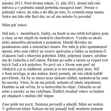
januára 2013. Pred dvoma rokmi, 11. júla 2011, dostal môj otec
mŕtvicu a v priebehu minút prebehla mozgová smrť. Presne o
jedenásť rokov, do roka a do dňa po tom, čo zomrela moja mama.
Srdce mu bilo ešte štyri dni, no už mu nebolo čo povedať.
Mám päť rokov.
Stál tam, v montérkach, čudný, na hrudi sa mu robili koľajnice potu
a vlasy sa mu zlepili do mokrých chuchvalcov. Vznáša sa okolo
neho atmosféra plynulosti a pomalosti. Hnedé škvrnky na
prasknutom zube a nekončiaci úsmev. Pre mňa je jeho spomalenosť
darom, lebo som citlivý na vzorce správania a ľahko sa myknem či
zľaknem ľudí s trhavými pohybmi. Dlhý, príjemný úsmev, zdvihne
ma do vzduchu a točí mnou. Páchne po nafte a razom sa vyparí svet
iných ľudí a ich pohybov. Po prvý raz v živote som preč od
všetkých a je to nádherné, potom je to len tunel plný desu. Nič
v ňom nevŕzga, je ako traktor, ktorý pomaly, ale isto zdolá každé
prevýšenie. Ak by so mnou teraz niekam odišiel, nasledoval by som
ho naveky. Viem, že ak ma položí, nohami už nikdy nepohnem.
Hanbím sa tak veľmi, že si nedovolím ho objať. Odrazím sa od
neho a naveky sa mu vyhýbam. Ďalších dvadsať rokov sa budem
pri objatiach s mužmi cítiť trápne.
Zase príde ten pocit. Tentoraz pevnejší a silnejší. Mám asi sedem.
V golfovom klube Nakuru mi iný pomalý hráč nenútene potrasie