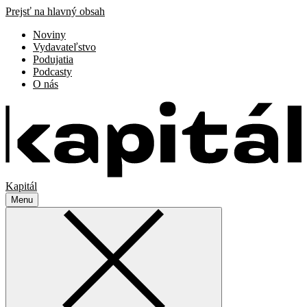
Prejsť na hlavný obsah
Noviny
Vydavateľstvo
Podujatia
Podcasty
O nás
Kapitál
Menu