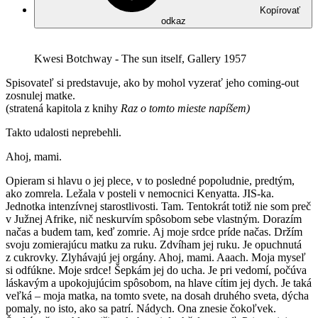
Kopírovať
odkaz
Kwesi Botchway - The sun itself, Gallery 1957
Spisovateľ si predstavuje, ako by mohol vyzerať jeho coming-out
zosnulej matke.
(stratená kapitola z knihy
Raz o tomto mieste napíšem)
Takto udalosti neprebehli.
Ahoj, mami.
Opieram si hlavu o jej plece, v to posledné popoludnie, predtým,
ako zomrela. Ležala v posteli v nemocnici Kenyatta. JIS-ka.
Jednotka intenzívnej starostlivosti. Tam. Tentokrát totiž nie som preč
v Južnej Afrike, nič neskurvím spôsobom sebe vlastným. Dorazím
načas a budem tam, keď zomrie. Aj moje srdce príde načas. Držím
svoju zomierajúcu matku za ruku. Zdvíham jej ruku. Je opuchnutá
z cukrovky. Zlyhávajú jej orgány. Ahoj, mami. Aaach. Moja myseľ
si odfúkne. Moje srdce! Šepkám jej do ucha. Je pri vedomí, počúva
láskavým a upokojujúcim spôsobom, na hlave cítim jej dych. Je taká
veľká – moja matka, na tomto svete, na dosah druhého sveta, dýcha
pomaly, no isto, ako sa patrí. Nádych. Ona znesie čokoľvek.