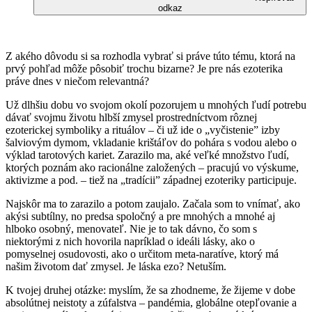
odkaz
Z akého dôvodu si sa rozhodla vybrať si práve túto tému, ktorá na
prvý pohľad môže pôsobiť trochu bizarne? Je pre nás ezoterika
práve dnes v niečom relevantná?
Už dlhšiu dobu vo svojom okolí pozorujem u mnohých ľudí potrebu
dávať svojmu životu hlbší zmysel prostredníctvom rôznej
ezoterickej symboliky a rituálov – či už ide o „vyčistenie” izby
šalviovým dymom, vkladanie krištáľov do pohára s vodou alebo o
výklad tarotových kariet. Zarazilo ma, aké veľké množstvo ľudí,
ktorých poznám ako racionálne založených – pracujú vo výskume,
aktivizme a pod. – tiež na „tradícii” západnej ezoteriky participuje.
Najskôr ma to zarazilo a potom zaujalo. Začala som to vnímať, ako
akýsi subtílny, no predsa spoločný a pre mnohých a mnohé aj
hlboko osobný, menovateľ. Nie je to tak dávno, čo som s
niektorými z nich hovorila napríklad o ideáli lásky, ako o
pomyselnej osudovosti, ako o určitom meta-naratíve, ktorý má
našim životom dať zmysel. Je láska ezo? Netuším.
K tvojej druhej otázke: myslím, že sa zhodneme, že žijeme v dobe
absolútnej neistoty a zúfalstva – pandémia, globálne otepľovanie a