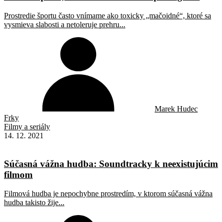
Prostredie športu často vnímame ako toxicky „mačoidné“, ktoré sa
vysmieva slabosti a netoleruje prehru...
Marek Hudec
Frky
Filmy a seriály
14. 12. 2021
Súčasná vážna hudba: Soundtracky k neexistujúcim
filmom
Filmová hudba je nepochybne prostredím, v ktorom súčasná vážna
hudba takisto žije...