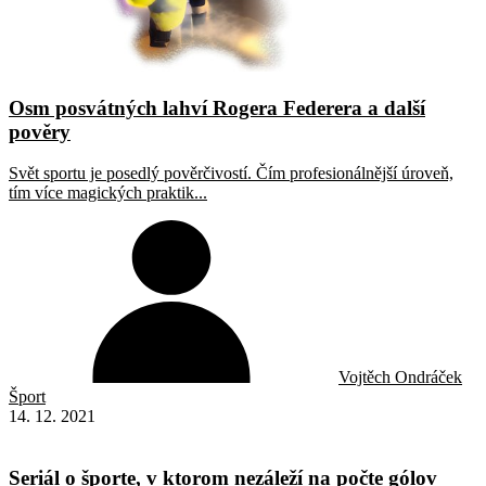
Osm posvátných lahví Rogera Federera a další
pověry
Svět sportu je posedlý pověrčivostí. Čím profesionálnější úroveň,
tím více magických praktik...
Vojtěch Ondráček
Šport
14. 12. 2021
Seriál o športe, v ktorom nezáleží na počte gólov