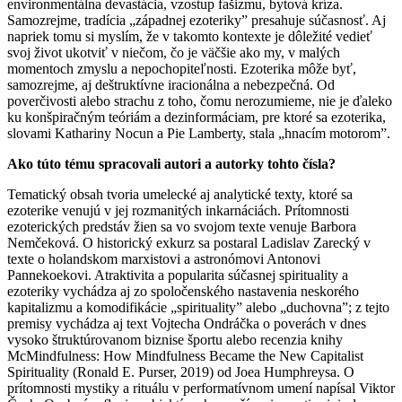
environmentálna devastácia, vzostup fašizmu, bytová kríza.
Samozrejme, tradícia „západnej ezoteriky” presahuje súčasnosť. Aj
napriek tomu si myslím, že v takomto kontexte je dôležité vedieť
svoj život ukotviť v niečom, čo je väčšie ako my, v malých
momentoch zmyslu a nepochopiteľnosti. Ezoterika môže byť,
samozrejme, aj deštruktívne iracionálna a nebezpečná. Od
poverčivosti alebo strachu z toho, čomu nerozumieme, nie je ďaleko
ku konšpiračným teóriám a dezinformáciam, pre ktoré sa ezoterika,
slovami Kathariny Nocun a Pie Lamberty, stala „hnacím motorom”.
Ako túto tému spracovali autori a autorky tohto čísla?
Tematický obsah tvoria umelecké aj analytické texty, ktoré sa
ezoterike venujú v jej rozmanitých inkarnáciách. Prítomnosti
ezoterických predstáv žien sa vo svojom texte venuje Barbora
Nemčeková. O historický exkurz sa postaral Ladislav Zarecký v
texte o holandskom marxistovi a astronómovi Antonovi
Pannekoekovi. Atraktivita a popularita súčasnej spirituality a
ezoteriky vychádza aj zo spoločenského nastavenia neskorého
kapitalizmu a komodifikácie „spirituality” alebo „duchovna”; z tejto
premisy vychádza aj text Vojtecha Ondráčka o poverách v dnes
vysoko štruktúrovanom biznise športu alebo recenzia knihy
McMindfulness: How Mindfulness Became the New Capitalist
Spirituality (Ronald E. Purser, 2019) od Joea Humphreysa. O
prítomnosti mystiky a rituálu v performatívnom umení napísal Viktor