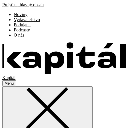
Prejsť na hlavný obsah
Noviny
Vydavateľstvo
Podujatia
Podcasty
O nás
Kapitál
Menu