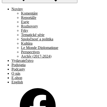
Noviny
Komentáre
Reportáže
Eseje
Rozhovory
Frky
Tematické série
Spoločnosť a politika
Kultúra
Le Monde Diplomatique
Perspectives
Archív (2017-2024)
Vydavateľstvo
Podujatia
Podcasty
O nás
E-shop
English