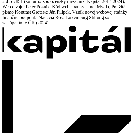
2585-7851 (kultúrno-spoločenský mesačník, Kapitál 2017-2024),
Web dizajn: Peter Pozník, Kód web stránky: Juraj Mydla, Použité
písmo Kontrast Grotesk: Ján Filípek, Vznik novej webovej stránky
finančne podporila Nadácia Rosa Luxemburg Stiftung so
zastúpením v ČR (2024)