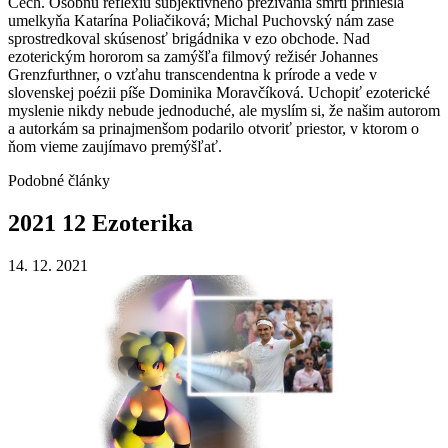
Čech. Osobnú reflexiu subjektívneho prežívania smrti priniesla
umelkyňa Katarína Poliačiková; Michal Puchovský nám zase
sprostredkoval skúsenosť brigádnika v ezo obchode. Nad
ezoterickým hororom sa zamýšľa filmový režisér Johannes
Grenzfurthner, o vzťahu transcendentna k prírode a vede v
slovenskej poézii píše Dominika Moravčíková. Uchopiť ezoterické
myslenie nikdy nebude jednoduché, ale myslím si, že našim autorom
a autorkám sa prinajmenšom podarilo otvoriť priestor, v ktorom o
ňom vieme zaujímavo premýšľať.
Podobné články
2021
12
Ezoterika
14. 12. 2021