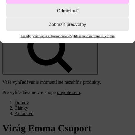
Odmietnuť
Vyhľadať:
Zobraziť predvoľby
Zásady používania súborov cookie
Vyhlásenie o ochrane súkromia
Vaše vyhľadávanie momentálne nezahŕňa produkty.
Pre vyhľadávanie v e-shope
prejdite sem
.
Domov
Články
Autorstvo
Virág
Emma
Csuport