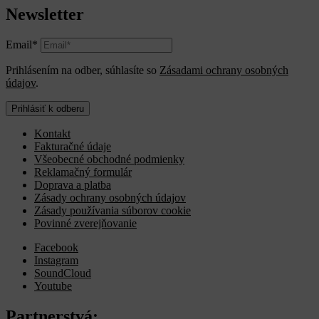
Newsletter
Email*
Prihlásením na odber, súhlasíte so
Zásadami ochrany osobných
údajov
.
Prihlásiť k odberu
Kontakt
Fakturačné údaje
Všeobecné obchodné podmienky
Reklamačný formulár
Doprava a platba
Zásady ochrany osobných údajov
Zásady používania súborov cookie
Povinné zverejňovanie
Facebook
Instagram
SoundCloud
Youtube
Partnerstvá: