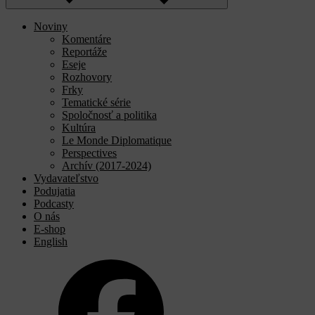
Noviny
Komentáre
Reportáže
Eseje
Rozhovory
Frky
Tematické série
Spoločnosť a politika
Kultúra
Le Monde Diplomatique
Perspectives
Archív (2017-2024)
Vydavateľstvo
Podujatia
Podcasty
O nás
E-shop
English