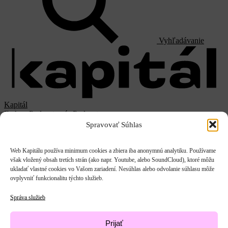
Vyhľadávanie
Kapitál
E-shop
Podporte nás
Podporte
Spravovať Súhlas
EN
Web Kapitálu používa minimum cookies a zbiera iba anonymnú analytiku. Používame
Hľadať
však vložený obsah tretích strán (ako napr. Youtube, alebo SoundCloud), ktoré môžu
ukladať vlastné cookies vo Vašom zariadení. Nesúhlas alebo odvolanie súhlasu môže
ovplyvniť funkcionalitu týchto služieb.
Správa služieb
Prijať