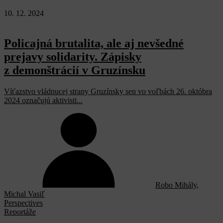
10. 12. 2024
Policajná brutalita, ale aj nevšedné
prejavy solidarity. Zápisky
z demonštrácií v Gruzínsku
Víťazstvo vládnucej strany Gruzínsky sen vo voľbách 26. októbra
2024 označujú aktivisti...
Robo Mihály
,
Michal Vasiľ
Perspectives
Reportáže