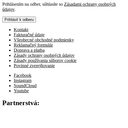
Prihlásením na odber, súhlasíte so
Zásadami ochrany osobných
údajov
.
Prihlásiť k odberu
Kontakt
Fakturačné údaje
Všeobecné obchodné podmienky
Reklamačný formulár
Doprava a platba
Zásady ochrany osobných údajov
Zásady používania súborov cookie
Povinné zverejňovanie
Facebook
Instagram
SoundCloud
Youtube
Partnerstvá: