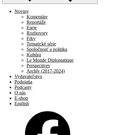
Noviny
Komentáre
Reportáže
Eseje
Rozhovory
Frky
Tematické série
Spoločnosť a politika
Kultúra
Le Monde Diplomatique
Perspectives
Archív (2017-2024)
Vydavateľstvo
Podujatia
Podcasty
O nás
E-shop
English