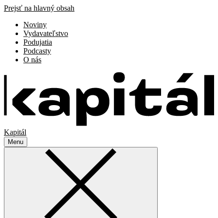
Prejsť na hlavný obsah
Noviny
Vydavateľstvo
Podujatia
Podcasty
O nás
Kapitál
Menu