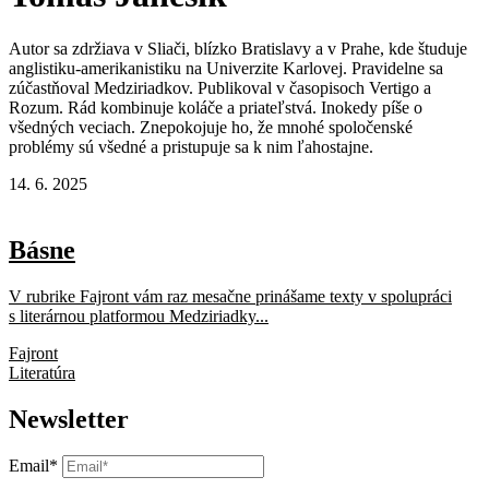
Autor sa zdržiava v Sliači, blízko Bratislavy a v Prahe, kde študuje
anglistiku-amerikanistiku na Univerzite Karlovej. Pravidelne sa
zúčastňoval Medziriadkov. Publikoval v časopisoch Vertigo a
Rozum. Rád kombinuje koláče a priateľstvá. Inokedy píše o
všedných veciach. Znepokojuje ho, že mnohé spoločenské
problémy sú všedné a pristupuje sa k nim ľahostajne.
14. 6. 2025
Básne
V rubrike Fajront vám raz mesačne prinášame texty v spolupráci
s literárnou platformou Medziriadky...
Fajront
Literatúra
Newsletter
Email*