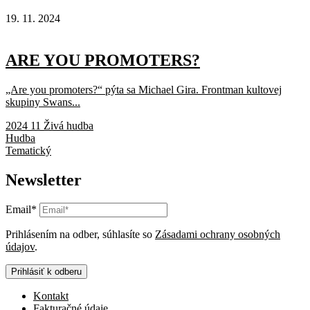
19. 11. 2024
ARE YOU PROMOTERS?
„Are you promoters?“ pýta sa Michael Gira. Frontman kultovej
skupiny Swans...
2024 11 Živá hudba
Hudba
Tematický
Newsletter
Email*
Prihlásením na odber, súhlasíte so
Zásadami ochrany osobných
údajov
.
Prihlásiť k odberu
Kontakt
Fakturačné údaje