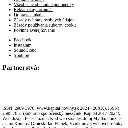
Všeobecné obchodné podmienky
Reklamačný formulár
Doprava a platba
Zásady ochrany osobných údajov
Zásady používania súborov cookie
Povinné zverejňovanie
Facebook
Instagram
SoundCloud
Youtube
Partnerstvá:
ISSN: 2989-3976 (www.kapital-noviny.sk 2024 - 20XX), ISSN:
2585-7851 (kultúrno-spoločenský mesačník, Kapitál 2017-2024),
Web dizajn: Peter Pozník, Kód web stránky: Juraj Mydla, Použité
písmo Kontrast Grotesk: Ján Filípek, Vznik novej webovej stránky