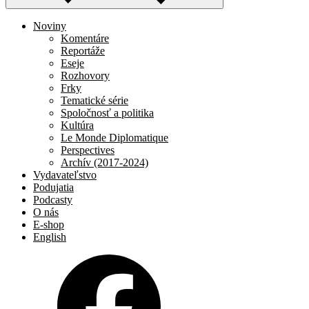
Noviny
Komentáre
Reportáže
Eseje
Rozhovory
Frky
Tematické série
Spoločnosť a politika
Kultúra
Le Monde Diplomatique
Perspectives
Archív (2017-2024)
Vydavateľstvo
Podujatia
Podcasty
O nás
E-shop
English