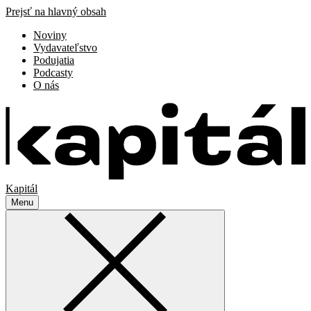
Prejsť na hlavný obsah
Noviny
Vydavateľstvo
Podujatia
Podcasty
O nás
Kapitál
Menu