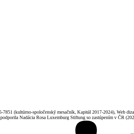
851 (kultúrno-spoločenský mesačník, Kapitál 2017-2024), Web dizajn
ne podporila Nadácia Rosa Luxemburg Stiftung so zastúpením v ČR (20