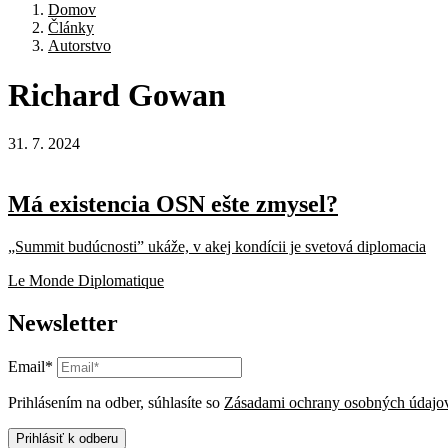
Domov
Články
Autorstvo
Richard
Gowan
31. 7. 2024
Má existencia OSN ešte zmysel?
„Summit budúcnosti” ukáže, v akej kondícii je svetová diplomacia
Le Monde Diplomatique
Newsletter
Email*
Prihlásením na odber, súhlasíte so
Zásadami ochrany osobných údajo
Prihlásiť k odberu