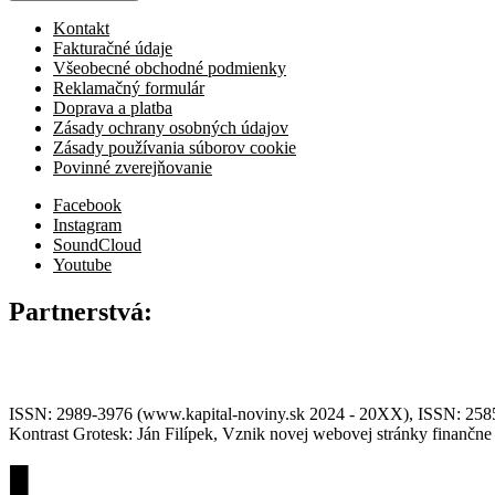
Kontakt
Fakturačné údaje
Všeobecné obchodné podmienky
Reklamačný formulár
Doprava a platba
Zásady ochrany osobných údajov
Zásady používania súborov cookie
Povinné zverejňovanie
Facebook
Instagram
SoundCloud
Youtube
Partnerstvá:
ISSN: 2989-3976 (www.kapital-noviny.sk 2024 - 20XX), ISSN: 2585-7
Kontrast Grotesk: Ján Filípek, Vznik novej webovej stránky finanč