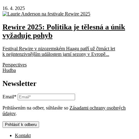
16. 4. 2025
Rewire 2025: Politika je tělesná a únik
vyžaduje pohyb
Festival Rewire v nizozemském Haagu patří už čtrnáct let
k nejintenzivnějším událostem jarní sezony v Evropě...
Perspectives
Hudba
Newsletter
Email*
Prihlásením na odber, súhlasíte so
Zásadami ochrany osobných
údajov
.
Prihlásiť k odberu
Kontakt