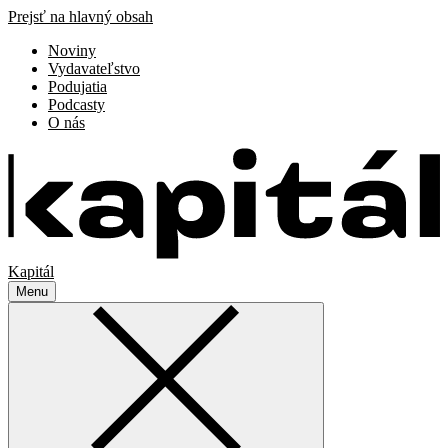
Prejsť na hlavný obsah
Noviny
Vydavateľstvo
Podujatia
Podcasty
O nás
Kapitál
Menu