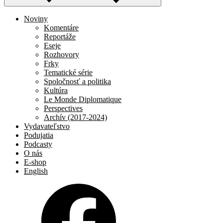
Noviny
Komentáre
Reportáže
Eseje
Rozhovory
Frky
Tematické série
Spoločnosť a politika
Kultúra
Le Monde Diplomatique
Perspectives
Archív (2017-2024)
Vydavateľstvo
Podujatia
Podcasty
O nás
E-shop
English