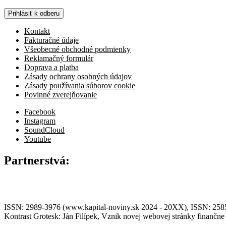
Prihlásiť k odberu
Kontakt
Fakturačné údaje
Všeobecné obchodné podmienky
Reklamačný formulár
Doprava a platba
Zásady ochrany osobných údajov
Zásady používania súborov cookie
Povinné zverejňovanie
Facebook
Instagram
SoundCloud
Youtube
Partnerstvá:
ISSN: 2989-3976 (www.kapital-noviny.sk 2024 - 20XX), ISSN: 2585-7
Kontrast Grotesk: Ján Filípek, Vznik novej webovej stránky finanč