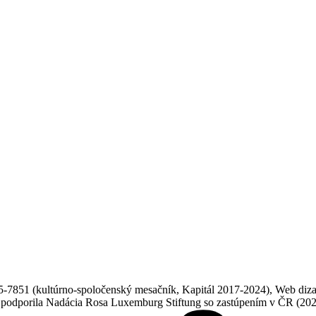
851 (kultúrno-spoločenský mesačník, Kapitál 2017-2024), Web dizajn
ne podporila Nadácia Rosa Luxemburg Stiftung so zastúpením v ČR (20