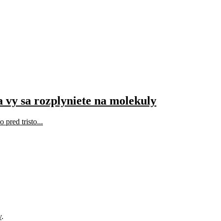
a vy sa rozplyniete na molekuly
pred tristo...
v
.