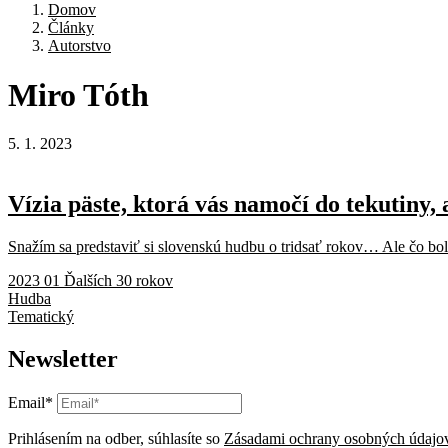
Domov
Články
Autorstvo
Miro
Tóth
5. 1. 2023
Vízia päste, ktorá vás namočí do tekutiny, 
Snažím sa predstaviť si slovenskú hudbu o tridsať rokov… Ale čo bolo 
2023 01 Ďalších 30 rokov
Hudba
Tematický
Newsletter
Email*
Prihlásením na odber, súhlasíte so
Zásadami ochrany osobných údajo