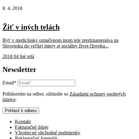
8. 4. 2018
Žiť v iných telách
Byť v medicínsky označenom inom tele predznamenáva na
Slovensku do veľkej miery aj sociálny život človeka...
2018 04 Iné telá
Newsletter
Email*
Prihlásením na odber, súhlasíte so
Zásadami ochrany osobných
údajov
.
Prihlásiť k odberu
Kontakt
Fakturačné údaje
Všeobecné obchodné podmienky
Reklamačný formulár