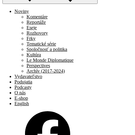
Noviny
Komentáre
Reportáže
Eseje
Rozhovory
Frky
Tematické série
Spoločnosť a politika
Kultúra
Le Monde Diplomatique
Perspectives
Archív (2017-2024)
Vydavateľstvo
Podujatia
Podcasty
O nás
E-shop
English