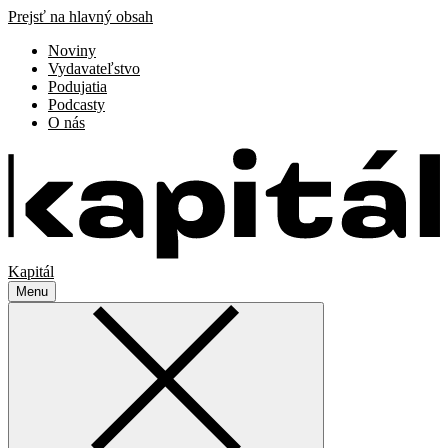
Prejsť na hlavný obsah
Noviny
Vydavateľstvo
Podujatia
Podcasty
O nás
Kapitál
Menu