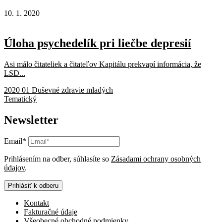
10. 1. 2020
Úloha psychedelík pri liečbe depresií
Asi málo čitateliek a čitateľov Kapitálu prekvapí informácia, že
LSD...
2020 01 Duševné zdravie mladých
Tematický
Newsletter
Email*
Prihlásením na odber, súhlasíte so
Zásadami ochrany osobných
údajov
.
Prihlásiť k odberu
Kontakt
Fakturačné údaje
Všeobecné obchodné podmienky