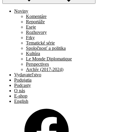
Noviny
Komentáre
Reportáže
Eseje
Rozhovory
Frky
Tematické série
Spoločnosť a politika
Kultúra
Le Monde Diplomatique
Perspectives
Archív (2017-2024)
Vydavateľstvo
Podujatia
Podcasty
O nás
E-shop
English