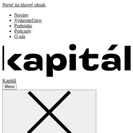
Prejsť na hlavný obsah
Noviny
Vydavateľstvo
Podujatia
Podcasty
O nás
Kapitál
Menu