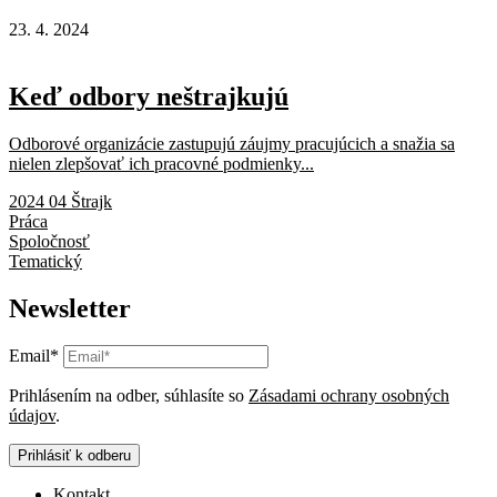
23. 4. 2024
Keď odbory neštrajkujú
Odborové organizácie zastupujú záujmy pracujúcich a snažia sa
nielen zlepšovať ich pracovné podmienky...
2024 04 Štrajk
Práca
Spoločnosť
Tematický
Newsletter
Email*
Prihlásením na odber, súhlasíte so
Zásadami ochrany osobných
údajov
.
Prihlásiť k odberu
Kontakt