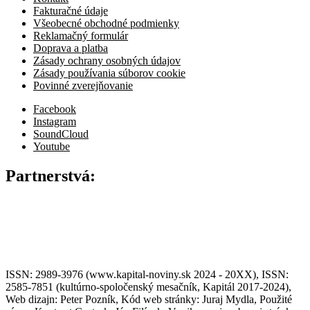
Fakturačné údaje
Všeobecné obchodné podmienky
Reklamačný formulár
Doprava a platba
Zásady ochrany osobných údajov
Zásady používania súborov cookie
Povinné zverejňovanie
Facebook
Instagram
SoundCloud
Youtube
Partnerstvá:
ISSN: 2989-3976 (www.kapital-noviny.sk 2024 - 20XX), ISSN:
2585-7851 (kultúrno-spoločenský mesačník, Kapitál 2017-2024),
Web dizajn: Peter Pozník, Kód web stránky: Juraj Mydla, Použité