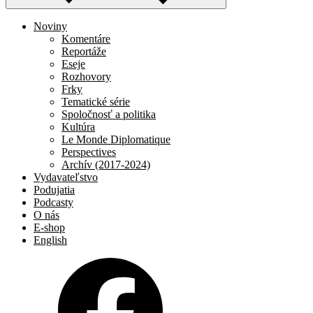
Noviny
Komentáre
Reportáže
Eseje
Rozhovory
Frky
Tematické série
Spoločnosť a politika
Kultúra
Le Monde Diplomatique
Perspectives
Archív (2017-2024)
Vydavateľstvo
Podujatia
Podcasty
O nás
E-shop
English