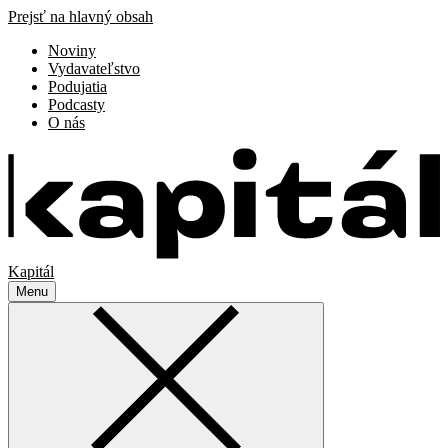
Prejsť na hlavný obsah
Noviny
Vydavateľstvo
Podujatia
Podcasty
O nás
Kapitál
Menu