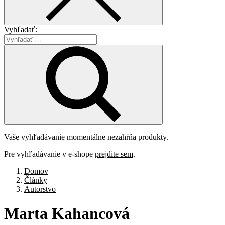
Vyhľadať:
Vaše vyhľadávanie momentálne nezahŕňa produkty.
Pre vyhľadávanie v e-shope
prejdite sem
.
Domov
Články
Autorstvo
Marta
Kahancová