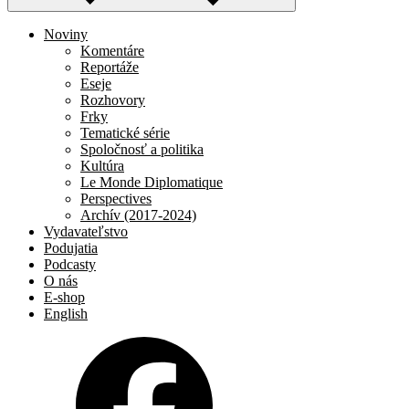
Noviny
Komentáre
Reportáže
Eseje
Rozhovory
Frky
Tematické série
Spoločnosť a politika
Kultúra
Le Monde Diplomatique
Perspectives
Archív (2017-2024)
Vydavateľstvo
Podujatia
Podcasty
O nás
E-shop
English