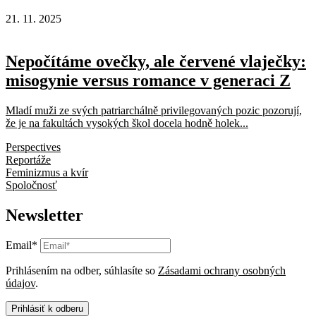
21. 11. 2025
Nepočítáme ovečky, ale červené vlaječky:
misogynie versus romance v generaci Z
Mladí muži ze svých patriarchálně privilegovaných pozic pozorují,
že je na fakultách vysokých škol docela hodně holek...
Perspectives
Reportáže
Feminizmus a kvír
Spoločnosť
Newsletter
Email*
Prihlásením na odber, súhlasíte so
Zásadami ochrany osobných
údajov
.
Prihlásiť k odberu