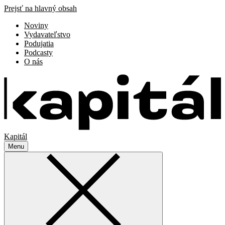
Prejsť na hlavný obsah
Noviny
Vydavateľstvo
Podujatia
Podcasty
O nás
Kapitál
Menu