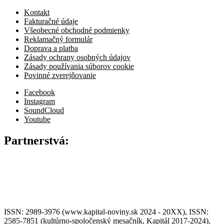
Kontakt
Fakturačné údaje
Všeobecné obchodné podmienky
Reklamačný formulár
Doprava a platba
Zásady ochrany osobných údajov
Zásady používania súborov cookie
Povinné zverejňovanie
Facebook
Instagram
SoundCloud
Youtube
Partnerstvá:
ISSN: 2989-3976 (www.kapital-noviny.sk 2024 - 20XX), ISSN:
2585-7851 (kultúrno-spoločenský mesačník, Kapitál 2017-2024),