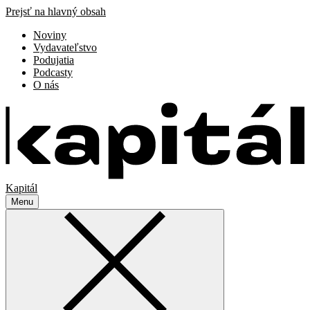
Prejsť na hlavný obsah
Noviny
Vydavateľstvo
Podujatia
Podcasty
O nás
Kapitál
Menu