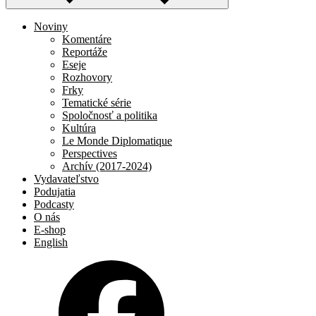
Noviny
Komentáre
Reportáže
Eseje
Rozhovory
Frky
Tematické série
Spoločnosť a politika
Kultúra
Le Monde Diplomatique
Perspectives
Archív (2017-2024)
Vydavateľstvo
Podujatia
Podcasty
O nás
E-shop
English