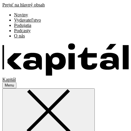
Prejsť na hlavný obsah
Noviny
Vydavateľstvo
Podujatia
Podcasty
O nás
Kapitál
Menu