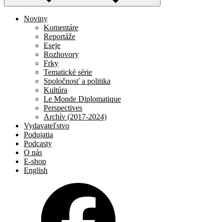
Noviny
Komentáre
Reportáže
Eseje
Rozhovory
Frky
Tematické série
Spoločnosť a politika
Kultúra
Le Monde Diplomatique
Perspectives
Archív (2017-2024)
Vydavateľstvo
Podujatia
Podcasty
O nás
E-shop
English