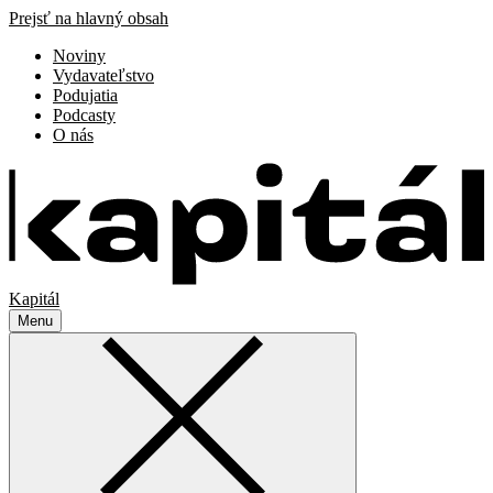
Prejsť na hlavný obsah
Noviny
Vydavateľstvo
Podujatia
Podcasty
O nás
Kapitál
Menu