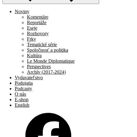
Noviny
Komentáre
Reportáže
Eseje
Rozhovory
Frky
Tematické série
Spoločnosť a politika
Kultúra
Le Monde Diplomatique
Perspectives
Archív (2017-2024)
Vydavateľstvo
Podujatia
Podcasty
O nás
E-shop
English