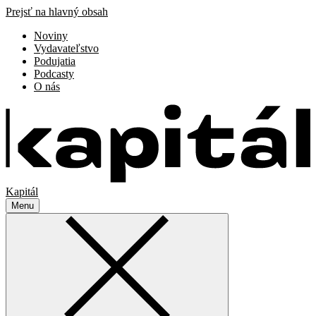
Prejsť na hlavný obsah
Noviny
Vydavateľstvo
Podujatia
Podcasty
O nás
Kapitál
Menu