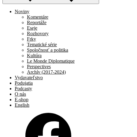
Noviny
Komentáre
Reportáže
Eseje
Rozhovory
Frky
Tematické série
Spoločnosť a politika
Kultúra
Le Monde Diplomatique
Perspectives
Archív (2017-2024)
Vydavateľstvo
Podujatia
Podcasty
O nás
E-shop
English