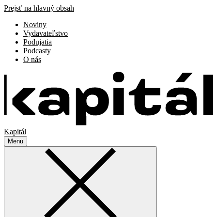
Prejsť na hlavný obsah
Noviny
Vydavateľstvo
Podujatia
Podcasty
O nás
Kapitál
Menu