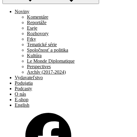
Noviny
Komentáre
Reportáže
Eseje
Rozhovory
Frky
Tematické série
Spoločnosť a politika
Kultúra
Le Monde Diplomatique
Perspectives
Archív (2017-2024)
Vydavateľstvo
Podujatia
Podcasty
O nás
E-shop
English