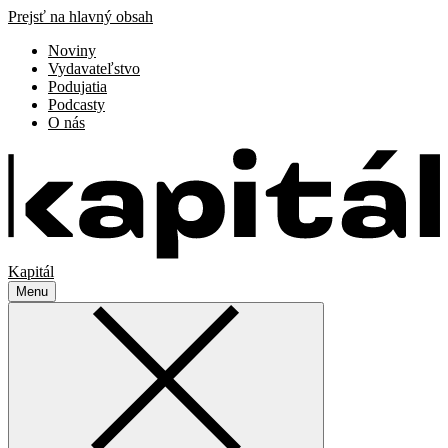
Prejsť na hlavný obsah
Noviny
Vydavateľstvo
Podujatia
Podcasty
O nás
Kapitál
Menu