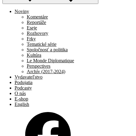
Noviny
Komentáre
Reportáže
Eseje
Rozhovory
Frky
Tematické série
Spoločnosť a politika
Kultúra
Le Monde Diplomatique
Perspectives
Archív (2017-2024)
Vydavateľstvo
Podujatia
Podcasty
O nás
E-shop
English