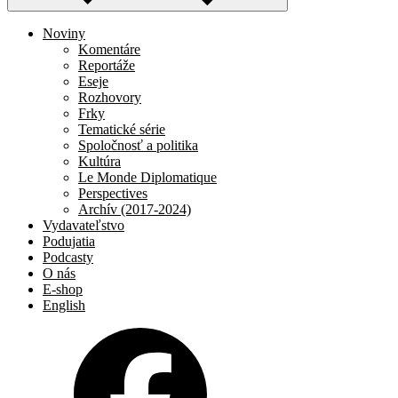
Noviny
Komentáre
Reportáže
Eseje
Rozhovory
Frky
Tematické série
Spoločnosť a politika
Kultúra
Le Monde Diplomatique
Perspectives
Archív (2017-2024)
Vydavateľstvo
Podujatia
Podcasty
O nás
E-shop
English