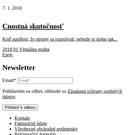
7. 1. 2018
Cnostná skutočnosť
Keď napíšem, že stromy sa rozprávali, nebude to úplne tak...
2018 01 Virtuálna realita
Eseje
Newsletter
Email*
Prihlásením na odber, súhlasíte so
Zásadami ochrany osobných
údajov
.
Prihlásiť k odberu
Kontakt
Fakturačné údaje
Všeobecné obchodné podmienky
Reklamačný formulár