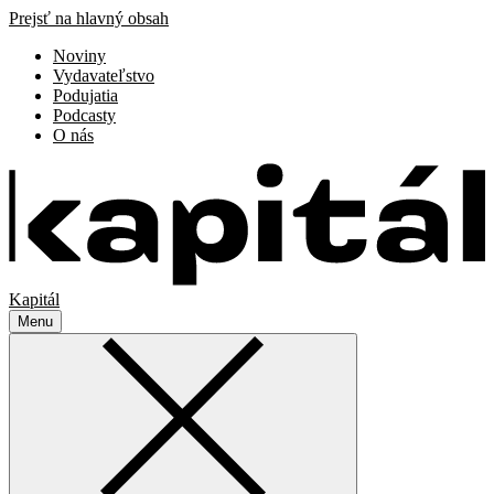
Prejsť na hlavný obsah
Noviny
Vydavateľstvo
Podujatia
Podcasty
O nás
Kapitál
Menu